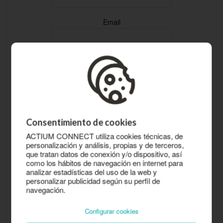
Email
Empresa
He leído y acepto la Política de
Privacidad
Consentimiento de cookies
This site is protected by
ACTIUM CONNECT utiliza cookies técnicas, de
personalización y análisis, propias y de terceros,
reCAPTCHA and the Google
que tratan datos de conexión y/o dispositivo, así
Privacy Policy
and
Terms of
como los hábitos de navegación en internet para
Service
apply.
analizar estadísticas del uso de la web y
personalizar publicidad según su perfil de
navegación.
Configurar cookies