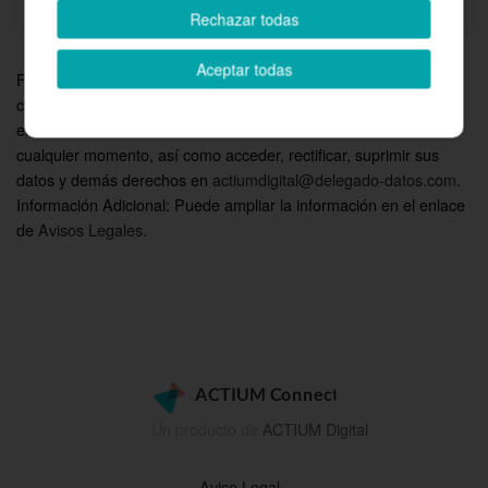
Rechazar todas
Aceptar todas
Finalidades: Responder a sus solicitudes y remitirle información
comercial de nuestros productos y servicios, incluso por medios
electrónicos. Derechos: Puede retirar su consentimiento en
cualquier momento, así como acceder, rectificar, suprimir sus
datos y demás derechos en
actiumdigital@delegado-datos.com
.
Información Adicional: Puede ampliar la información en el enlace
de
Avisos Legales
.
Un producto de
ACTIUM Digital
Aviso Legal